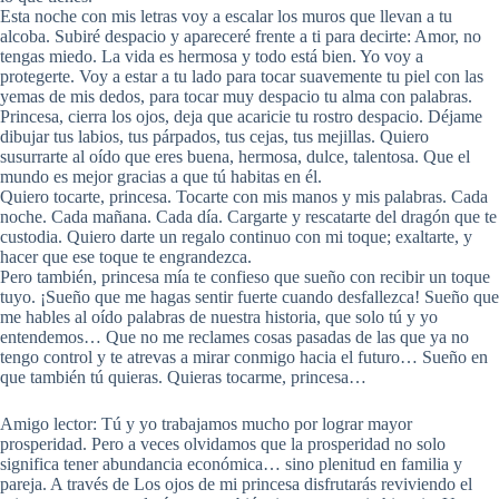
Esta noche con mis letras voy a escalar los muros que llevan a tu
alcoba. Subiré despacio y apareceré frente a ti para decirte: Amor, no
tengas miedo. La vida es hermosa y todo está bien. Yo voy a
protegerte. Voy a estar a tu lado para tocar suavemente tu piel con las
yemas de mis dedos, para tocar muy despacio tu alma con palabras.
Princesa, cierra los ojos, deja que acaricie tu rostro despacio. Déjame
dibujar tus labios, tus párpados, tus cejas, tus mejillas. Quiero
susurrarte al oído que eres buena, hermosa, dulce, talentosa. Que el
mundo es mejor gracias a que tú habitas en él.
Quiero tocarte, princesa. Tocarte con mis manos y mis palabras. Cada
noche. Cada mañana. Cada día. Cargarte y rescatarte del dragón que te
custodia. Quiero darte un regalo continuo con mi toque; exaltarte, y
hacer que ese toque te engrandezca.
Pero también, princesa mía te confieso que sueño con recibir un toque
tuyo. ¡Sueño que me hagas sentir fuerte cuando desfallezca! Sueño que
me hables al oído palabras de nuestra historia, que solo tú y yo
entendemos… Que no me reclames cosas pasadas de las que ya no
tengo control y te atrevas a mirar conmigo hacia el futuro… Sueño en
que también tú quieras. Quieras tocarme, princesa…
Amigo lector: Tú y yo trabajamos mucho por lograr mayor
prosperidad. Pero a veces olvidamos que la prosperidad no solo
significa tener abundancia económica… sino plenitud en familia y
pareja. A través de Los ojos de mi princesa disfrutarás reviviendo el