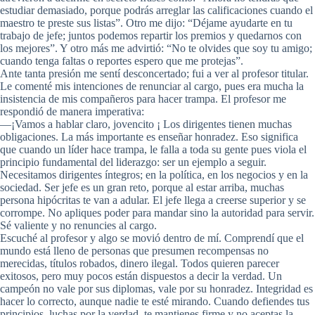
estudiar demasiado, porque podrás arreglar las calificaciones cuando el
maestro te preste sus listas”. Otro me dijo: “Déjame ayudarte en tu
trabajo de jefe; juntos podemos repartir los premios y quedarnos con
los mejores”. Y otro más me advirtió: “No te olvides que soy tu amigo;
cuando tenga faltas o reportes espero que me protejas”.
Ante tanta presión me sentí desconcertado; fui a ver al profesor titular.
Le comenté mis intenciones de renunciar al cargo, pues era mucha la
insistencia de mis compañeros para hacer trampa. El profesor me
respondió de manera imperativa:
—¡Vamos a hablar claro, jovencito ¡ Los dirigentes tienen muchas
obligaciones. La más importante es enseñar honradez. Eso significa
que cuando un líder hace trampa, le falla a toda su gente pues viola el
principio fundamental del liderazgo: ser un ejemplo a seguir.
Necesitamos dirigentes íntegros; en la política, en los negocios y en la
sociedad. Ser jefe es un gran reto, porque al estar arriba, muchas
persona hipócritas te van a adular. El jefe llega a creerse superior y se
corrompe. No apliques poder para mandar sino la autoridad para servir.
Sé valiente y no renuncies al cargo.
Escuché al profesor y algo se movió dentro de mí. Comprendí que el
mundo está lleno de personas que presumen recompensas no
merecidas, títulos robados, dinero ilegal. Todos quieren parecer
exitosos, pero muy pocos están dispuestos a decir la verdad. Un
campeón no vale por sus diplomas, vale por su honradez. Integridad es
hacer lo correcto, aunque nadie te esté mirando. Cuando defiendes tus
principios, luchas por la verdad, te mantienes firme y no aceptas la