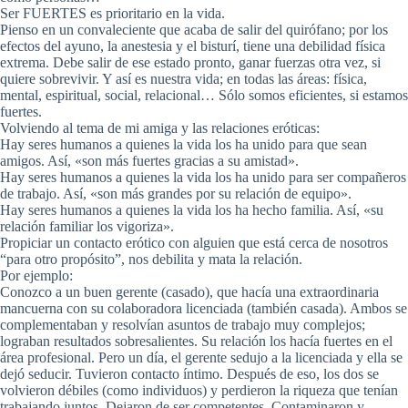
Ser FUERTES es prioritario en la vida.
Pienso en un convaleciente que acaba de salir del quirófano; por los
efectos del ayuno, la anestesia y el bisturí, tiene una debilidad física
extrema. Debe salir de ese estado pronto, ganar fuerzas otra vez, si
quiere sobrevivir. Y así es nuestra vida; en todas las áreas: física,
mental, espiritual, social, relacional… Sólo somos eficientes, si estamos
fuertes.
Volviendo al tema de mi amiga y las relaciones eróticas:
Hay seres humanos a quienes la vida los ha unido para que sean
amigos. Así, «son más fuertes gracias a su amistad».
Hay seres humanos a quienes la vida los ha unido para ser compañeros
de trabajo. Así, «son más grandes por su relación de equipo».
Hay seres humanos a quienes la vida los ha hecho familia. Así, «su
relación familiar los vigoriza».
Propiciar un contacto erótico con alguien que está cerca de nosotros
“para otro propósito”, nos debilita y mata la relación.
Por ejemplo:
Conozco a un buen gerente (casado), que hacía una extraordinaria
mancuerna con su colaboradora licenciada (también casada). Ambos se
complementaban y resolvían asuntos de trabajo muy complejos;
lograban resultados sobresalientes. Su relación los hacía fuertes en el
área profesional. Pero un día, el gerente sedujo a la licenciada y ella se
dejó seducir. Tuvieron contacto íntimo. Después de eso, los dos se
volvieron débiles (como individuos) y perdieron la riqueza que tenían
trabajando juntos. Dejaron de ser competentes. Contaminaron y